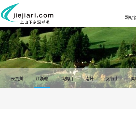
网站
云贵川
江浙赣
武夷山
南岭
太行山
秦